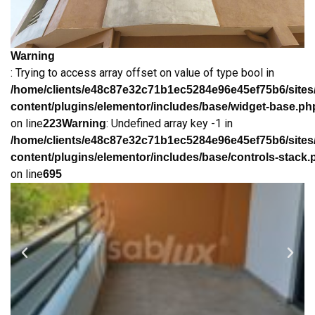
Warning
: Trying to access array offset on value of type bool in
/home/clients/e48c87e32c71b1ec5284e96e45ef75b6/sites
content/plugins/elementor/includes/base/widget-base.ph
on line
: Undefined array key -1 in
223
Warning
/home/clients/e48c87e32c71b1ec5284e96e45ef75b6/sites
content/plugins/elementor/includes/base/controls-stack.
on line
695