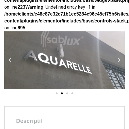
content/plugins/elementor/includes/base/widget-base.ph
on line
: Undefined array key -1 in
223
Warning
/home/clients/e48c87e32c71b1ec5284e96e45ef75b6/sites
content/plugins/elementor/includes/base/controls-stack.
on line
695
Descriptif