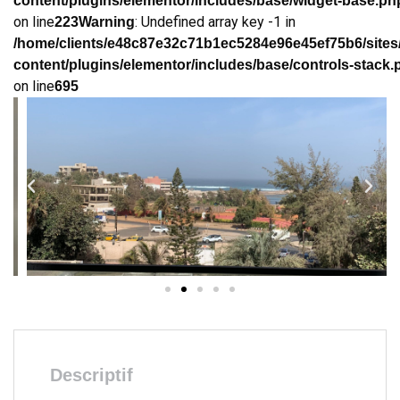
content/plugins/elementor/includes/base/widget-base.ph
on line
: Undefined array key -1 in
223
Warning
/home/clients/e48c87e32c71b1ec5284e96e45ef75b6/sites
content/plugins/elementor/includes/base/controls-stack.
on line
695
Descriptif